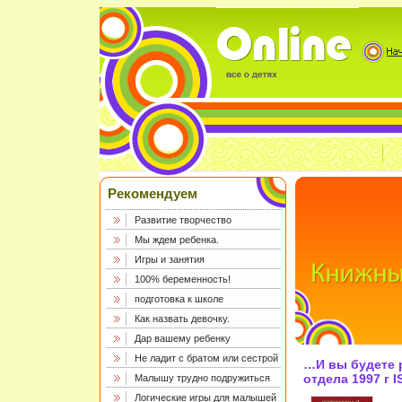
Рекомендуем
Развитие творчество
Мы ждем ребенка.
Игры и занятия
100% беременность!
подготовка к школе
Как назвать девочку.
Дар вашему ребенку
Не ладит с братом или сестрой
…И вы будете 
отдела 1997 г I
Малышу трудно подружиться
8 инфо 10416h.
Логические игры для малышей