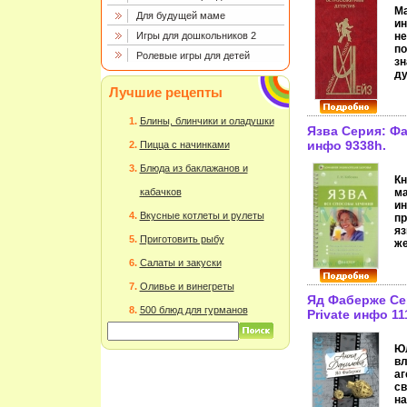
Ма
Для будущей маме
ин
Игры для дошкольников 2
н
по
Ролевые игры для детей
зн
ду
х
Лучшие рецепты
по
да
Блины, блинчики и оладушки
эк
Язва Серия: Фа
По
инфо 9338h.
Пицца с начинками
эа
ли
Блюда из баклажанов и
до
Кн
де
кабачков
ма
са
и
за
Вкусные котлеты и рулеты
пр
вс
яз
Приготовить рыбу
ха
же
за
дв
Салаты и закуски
пи
ки
ст
п
Оливье и винегреты
ро
ме
Яд Фаберже Сер
ре
за
500 блюд для гурманов
Private инфо 11
п
фи
пр
ап
по
ле
Юл
пр
гр
вл
ст
ма
аг
кн
ги
св
Че
Да
на
ещ