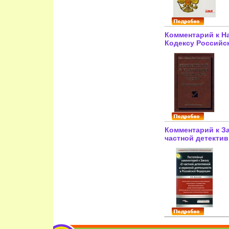
Комментарий к Н
Кодексу Российс
Федерации, части
(расширенный) С
Постатейный ком
инфо 4394j.
Комментарий к З
частной детектив
охранной деятел
Российской Феде
ISBN 978-5-476-0
9204h.