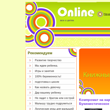
Рекомендуем
Развитие творчество
Мы ждем ребенка.
Игры и занятия
100% беременность!
подготовка к школе
Как назвать девочку.
Дар вашему ребенку
Не ладит с братом или сестрой
Компромат на ка
Букинистическое
Малышу трудно подружиться
Сохранность: Хор
Логические игры для малышей