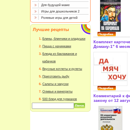
Твердый переплет
Для будущей маме
5-04-007283-Х ин
Игры для дошкольников 2
Ролевые игры для детей
Лучшие рецепты
Блины, блинчики и оладушки
Комплект карточе
Доману-1" 6 меся
Пицца с начинками
карточек инфо 90
Блюда из баклажанов и
кабачков
Вкусные котлеты и рулеты
Приготовить рыбу
Салаты и закуски
Оливье и винегреты
Комментарий к ф
500 блюд для гурманов
закону от 12 авгу
144-фз «Об опера
розыскной деяте
изм И доп От 18 и
июля 1998 г , 5 ян
декабря 1999 г , 2
978-5-98534-951-1