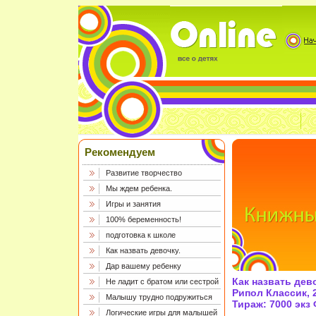
Рекомендуем
Развитие творчество
Мы ждем ребенка.
Игры и занятия
100% беременность!
подготовка к школе
Как назвать девочку.
Дар вашему ребенку
Как назвать дев
Не ладит с братом или сестрой
Рипол Классик, 2
Малышу трудно подружиться
Тираж: 7000 экз
Логические игры для малышей