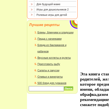
Для будущей маме
Игры для дошкольников 2
Ролевые игры для детей
Лучшие рецепты
Блины, блинчики и оладушки
Пицца с начинками
Блюда из баклажанов и
кабачков
Вкусные котлеты и рулеты
Приготовить рыбу
Салаты и закуски
Эта книга ст
Оливье и винегреты
родителей, же
500 блюд для гурманов
которое предо
имени, облада
обрафкьдазом 
рекомендация
сможете подо