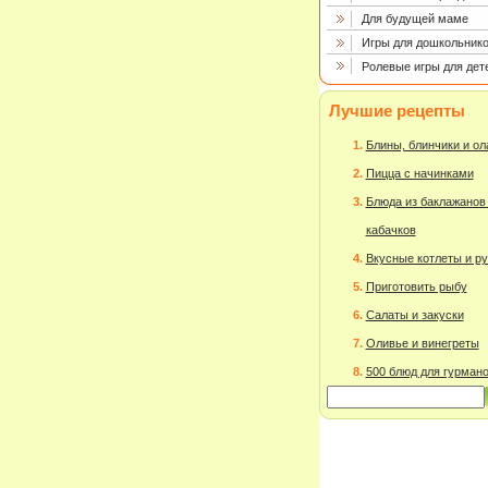
Для будущей маме
Игры для дошкольнико
Ролевые игры для дет
Лучшие рецепты
Блины, блинчики и о
Пицца с начинками
Блюда из баклажанов
кабачков
Вкусные котлеты и р
Приготовить рыбу
Салаты и закуски
Оливье и винегреты
500 блюд для гурман