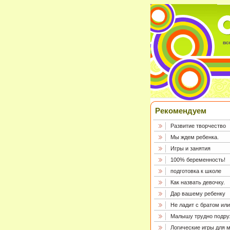
Рекомендуем
Развитие творчество
Мы ждем ребенка.
Игры и занятия
100% беременность!
подготовка к школе
Как назвать девочку.
Дар вашему ребенку
Не ладит с братом или
Малышу трудно подру
Логические игры для