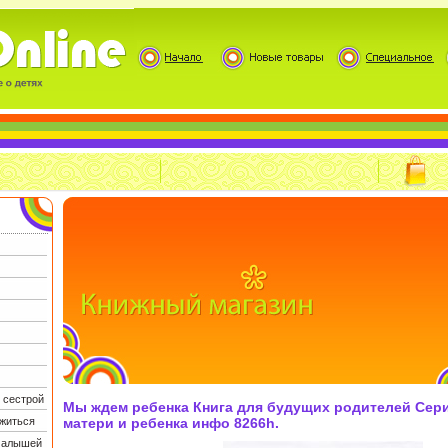
 сестрой
Мы ждем ребенка Книга для будущих родителей Сер
житься
матери и ребенка инфо 8266h.
 малышей