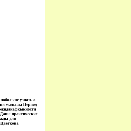
 побольше узнать о
изни малыша Период
неожиданафкыкности
 Даны практические
ежды для
 Цветкова.