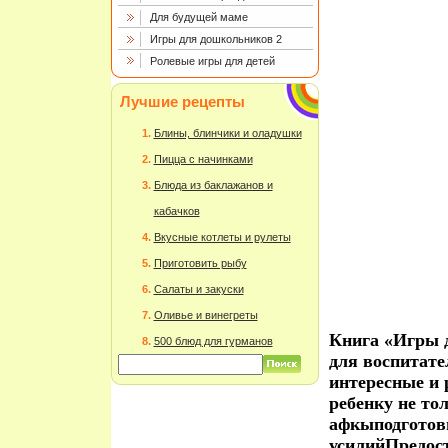
Для будущей маме
Игры для дошкольников 2
Ролевые игры для детей
Лучшие рецепты
Блины, блинчики и оладушки
Пицца с начинками
Блюда из баклажанов и
кабачков
Вкусные котлеты и рулеты
Приготовить рыбу
Салаты и закуски
Оливье и винегреты
Книга «Игры 
500 блюд для гурманов
для воспитате
интересные и
ребенку не то
афкыподготови
усилийПредос