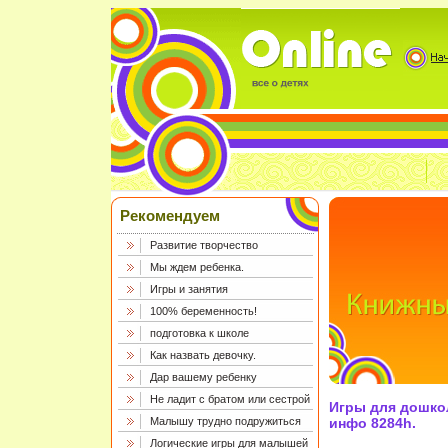
Рекомендуем
Развитие творчество
Мы ждем ребенка.
Игры и занятия
100% беременность!
подготовка к школе
Как назвать девочку.
Дар вашему ребенку
Не ладит с братом или сестрой
Игры для дошкол
Малышу трудно подружиться
инфо 8284h.
Логические игры для малышей