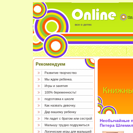
Рекомендуем
Развитие творчество
Мы ждем ребенка.
Игры и занятия
100% беременность!
подготовка к школе
Как назвать девочку.
Дар вашему ребенку
Не ладит с братом или сестрой
Необычайные 
Петера Шлемил
Малышу трудно подружиться
Массовая серия
Логические игры для малышей