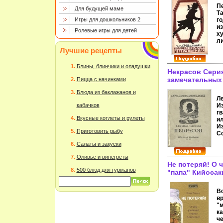
П
Для будущей маме
Т
Игры для дошкольников 2
г
и
Ролевые игры для детей
х
л
Г
Лучшие рецепты
О
С
Блины, блинчики и оладушки
по
Некрасов Сери
"
замечательных
Пицца с начинками
п
4219j.
П
Блюда из баклажанов и
н
Ле
п
кабачков
И
Ш
г
р
Вкусные котлеты и рулеты
и
у
И
Приготовить рыбу
ч
С
с
Н
Салаты и закуски
А
пе
Ш
к
Оливье и винегреты
C
и
Не потеряй! О 
ф
б
500 блюд для гурманов
"папа" Кийосак
Ш
р
Society), имеет
Ш
р
р
инфо 10226j.
Н
Во
17
Е
вр
Б
"м
(Ф
к
л
ч
а