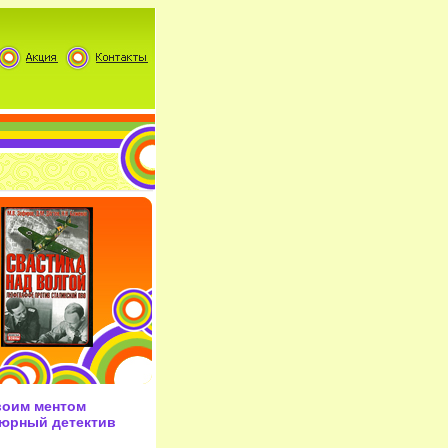
воим ментом
тюрный детектив