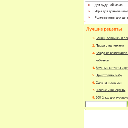
Для будущей маме
Игры для дошкольнико
Ролевые игры для дет
Лучшие рецепты
Блины, блинчики и о
Пицца с начинками
Блюда из баклажанов
кабачков
Вкусные котлеты и р
Приготовить рыбу
Салаты и закуски
Оливье и винегреты
500 блюд для гурман