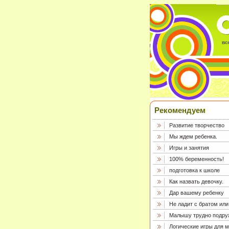
Рекомендуем
Развитие творчество
Мы ждем ребенка.
Игры и занятия
100% беременность!
подготовка к школе
Как назвать девочку.
Дар вашему ребенку
Не ладит с братом или
Малышу трудно подру
Логические игры для