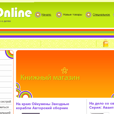
 сестрой
На дело со с
На краю Ойкумены Звездные
Серия: Аван
житься
корабли Авторский сборник
инфо 11502h.
Букинистическое издание
 малышей