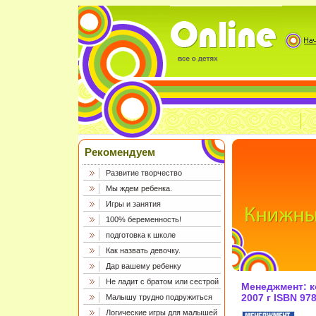
Рекомендуем
Развитие творчество
Мы ждем ребенка.
Игры и занятия
100% беременность!
подготовка к школе
Как назвать девочку.
Дар вашему ребенку
Не ладит с братом или сестрой
Менеджмент: к
2007 г ISBN 97
Малышу трудно подружиться
инфо 12736h.
Логические игры для малышей