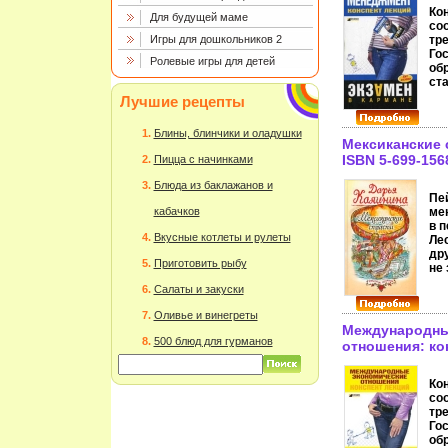
Ко
Для будущей маме
со
Игры для дошкольников 2
тр
Го
Ролевые игры для детей
об
ст
пр
Лучшие рецепты
об
пр
Блины, блинчики и оладушки
ос
Мексиканские 
ву
ISBN 5-699-156
Пицца с начинками
ди
«М
Блюда из баклажанов и
и 
Пе
ма
кабачков
ме
пр
в п
не
Вкусные котлеты и рулеты
Ле
по
др
Приготовить рыбу
ка
не 
по
за
Салаты и закуски
се
со
эк
не
Оливье и винегреты
пр
ко
Международны
Пр
ни
500 блюд для гурманов
отношения: ко
По
кр
2008 г ISBN 97
ос
до
"Л
инфо 12619h.
кон
Ко
Пр
Эд
со
Пр
пря
тр
По
кв
Го
ос
об
об
"Л