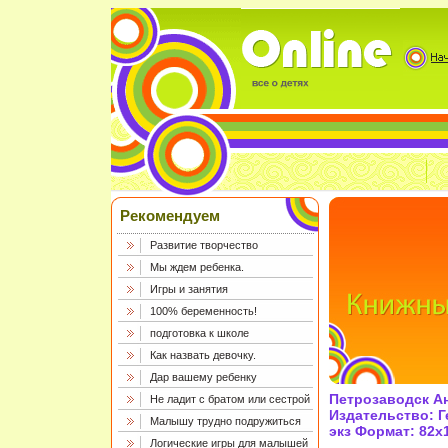
Рекомендуем
Развитие творчество
Мы ждем ребенка.
Игры и занятия
100% беременность!
подготовка к школе
Как назвать девочку.
Дар вашему ребенку
Петрозаводск А
Не ладит с братом или сестрой
Издательство: Г
Малышу трудно подружиться
экз Формат: 82x1
Логические игры для малышей