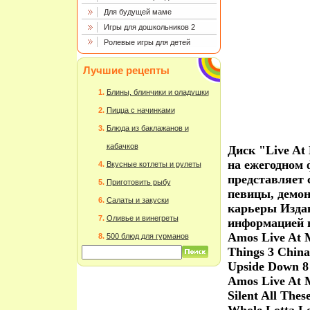
Для будущей маме
Игры для дошкольников 2
Ролевые игры для детей
Лучшие рецепты
Блины, блинчики и оладушки
Пицца с начинками
Блюда из баклажанов и
кабачков
Диск "Live At 
на ежегодном 
Вкусные котлеты и рулеты
представляет 
Приготовить рыбу
певицы, демо
Салаты и закуски
карьеры Издан
Оливье и винегреты
информацией н
Amos Live At M
500 блюд для гурманов
Things 3 China
Upside Down 8
Amos Live At M
Silent All The