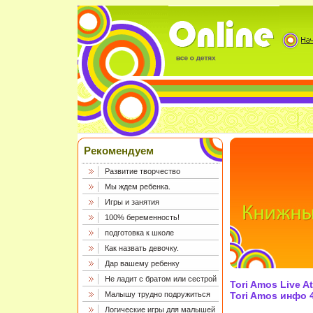
Рекомендуем
Развитие творчество
Мы ждем ребенка.
Игры и занятия
100% беременность!
подготовка к школе
Как назвать девочку.
Дар вашему ребенку
Не ладит с братом или сестрой
Tori Amos Live A
Малышу трудно подружиться
Tori Amos инфо 4
Логические игры для малышей