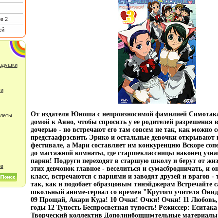
в 2
ей
ладушки
 и
От издателя Юноша с непроизносимой фамилией Симотака
улеты
домой к Аяно, чтобы спросить у ее родителей разрешения в
дочерью - но встречают его там совсем не так, как можно с
предстаафрзсвить Эрико и остальные девочки открывают
фестивале, а Мари составляет им конкуренцию Вскоре соп
до массажной комнаты, где старшеклассницы наконец узнаю
парни! Подруги переходят в старшую школу и берут от жиз
ов
этих девчонок главное - веселиться и сумасбродничать, и о
класс, встречаются с парнями и заводят друзей и врагов - т
так, как и подобает образцовым тинэйджерам Встречайте
школьный аниме-сериал со времен "Крутого учителя Онид
09 Прощай, Акари Куда! 10 Очки! Очки! Очки! 11 Любовь,
годы 12 Тупость Беспросветная тупость! Режиссер: Еситак
Творческий коллектив Дополнибощшмтельные материалы