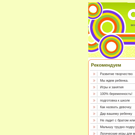
Рекомендуем
Развитие творчество
Мы ждем ребенка.
Игры и занятия
100% беременность!
подготовка к школе
Как назвать девочку.
Дар вашему ребенку
Не ладит с братом или
Малышу трудно подру
Логические игры для