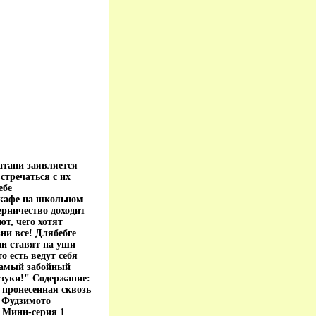
тани заявляется
стречаться с их
ебе
 кафе на школьном
ерничество доходит
т, чего хотят
ни все! Длябебге
ни ставят на уши
о есть ведут себя
 самый забойный
зуки!" Содержание:
 пронесенная сквозь
а Фудзимото
 Мини-серия 1