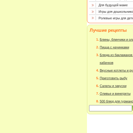
Для будущей маме
Игры для дошкольнико
Ролевые игры для дет
Лучшие рецепты
Блины, блинчики и о
Пицца с начинками
Блюда из баклажанов
кабачков
Вкусные котлеты и р
Приготовить рыбу
Салаты и закуски
Оливье и винегреты
500 блюд для гурман