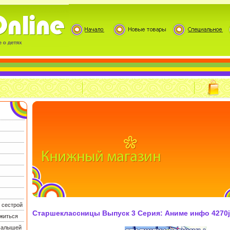
 сестрой
Старшеклассницы Выпуск 3 Серия: Аниме инфо 4270j
житься
 малышей