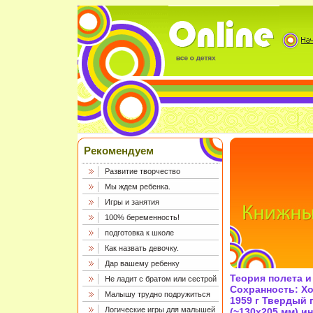
Рекомендуем
Развитие творчество
Мы ждем ребенка.
Игры и занятия
100% беременность!
подготовка к школе
Как назвать девочку.
Дар вашему ребенку
Теория полета 
Не ладит с братом или сестрой
Сохранность: Х
Малышу трудно подружиться
1959 г Твердый п
Логические игры для малышей
(~130х205 мм) ин