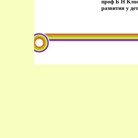
проф Б Н Клос
развития у дет