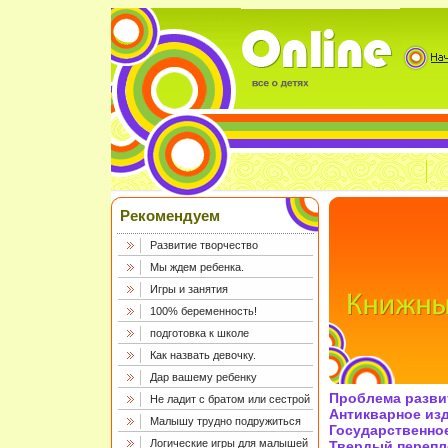
Рекомендуем
Развитие творчество
Мы ждем ребенка.
Игры и занятия
100% беременность!
подготовка к школе
Как назвать девочку.
Дар вашему ребенку
Проблема развит
Не ладит с братом или сестрой
Антикварное из
Малышу трудно подружиться
Государственное
Логические игры для малышей
Твердый перепле