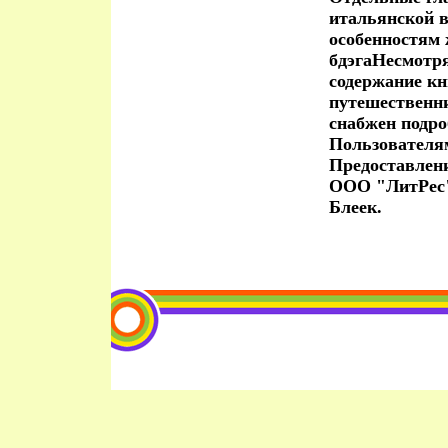
итальянской в
особенностям 
бдэгаНесмотря
содержание к
путешественн
снабжен подр
Пользователя
Предоставлен
ООО "ЛитРес
Блеек.