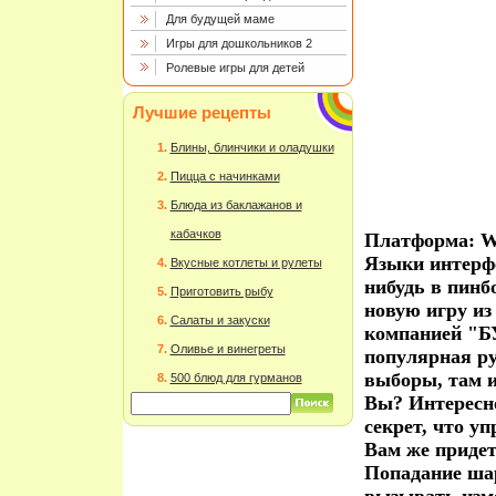
Для будущей маме
Игры для дошкольников 2
Ролевые игры для детей
Лучшие рецепты
Блины, блинчики и оладушки
Пицца с начинками
Блюда из баклажанов и
кабачков
Платформа: W
Языки интерфе
Вкусные котлеты и рулеты
нибудь в пинб
Приготовить рыбу
новую игру из
Салаты и закуски
компанией "БУ
Оливье и винегреты
популярная ру
выборы, там и
500 блюд для гурманов
Вы? Интересно
секрет, что у
Вам же придет
Попадание ша