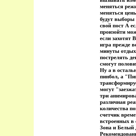
вызывать изм
меняться режи
меняться цены
будут выборы 
свой пост А е
произойти мож
если захотят 
игра прежде в
минуты отдых
пострелять де
смогут полови
Ну а в осталь
пинбол, а "Пи
трансформиру
могут "заезжа
три анимиров
различная реа
количества по
счетчик врем
встроенных в 
Зона и Белый 
Рекомендованн