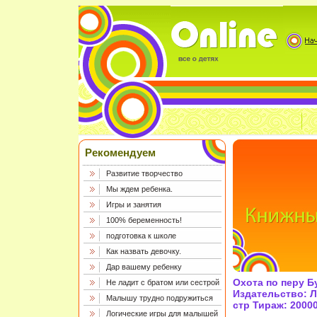
Рекомендуем
Развитие творчество
Мы ждем ребенка.
Игры и занятия
100% беременность!
подготовка к школе
Как назвать девочку.
Дар вашему ребенку
Охота по перу Б
Не ладит с братом или сестрой
Издательство: Л
Малышу трудно подружиться
стр Тираж: 20000
Логические игры для малышей