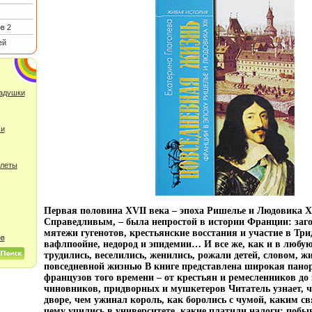
в 2
ей
ладушки
 и
улеты
Первая половина XVII века – эпоха Ришелье и Людовика XI
Справедливым, – была непростой в истории Франции: заг
мятежи гугенотов, крестьянские восстания и участие в Тр
ов
вафлпоойне, недород и эпидемии… И все же, как и в любую
трудились, веселились, женились, рожали детей, словом, ж
повседневной жизнью В книге представлена широкая пано
французов того времени – от крестьян и ремесленников до
чиновников, придворных и мушкетеров Читатель узнает, ч
дворе, чем ужинал король, как боролись с чумой, каким с
чему учились в университете, какие платили налоги; побы