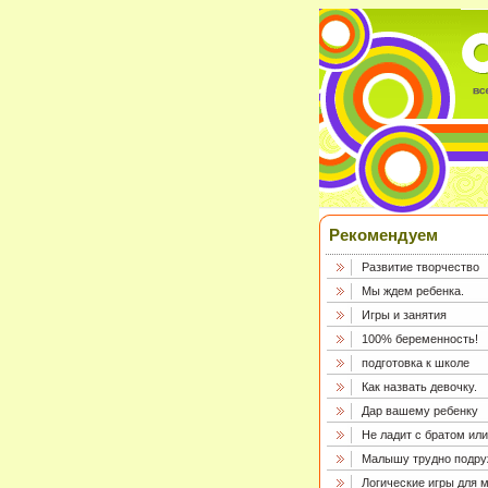
Рекомендуем
Развитие творчество
Мы ждем ребенка.
Игры и занятия
100% беременность!
подготовка к школе
Как назвать девочку.
Дар вашему ребенку
Не ладит с братом или
Малышу трудно подру
Логические игры для