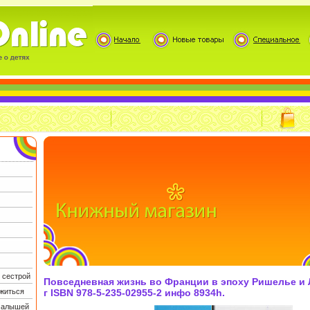
 сестрой
Повседневная жизнь во Франции в эпоху Ришелье и Л
житься
г ISBN 978-5-235-02955-2 инфо 8934h.
 малышей