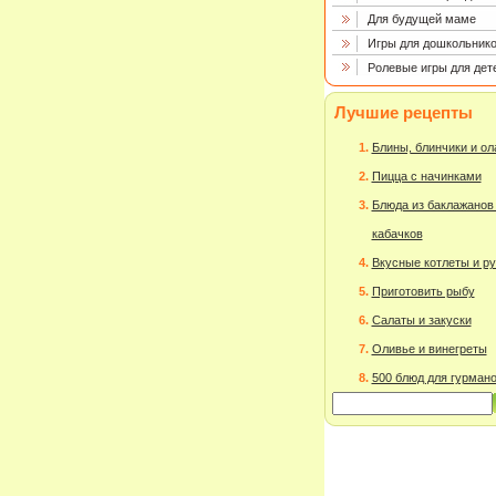
Для будущей маме
Игры для дошкольнико
Ролевые игры для дет
Лучшие рецепты
Блины, блинчики и о
Пицца с начинками
Блюда из баклажанов
кабачков
Вкусные котлеты и р
Приготовить рыбу
Салаты и закуски
Оливье и винегреты
500 блюд для гурман