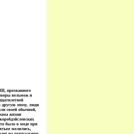
II, прозванного
оворы вельмож и
идцатилетней
 другую эпоху, люди
или своей обычной,
рама жизни
 коробдэйслевских
то было в моде при
вятым молились,
вает на театральном