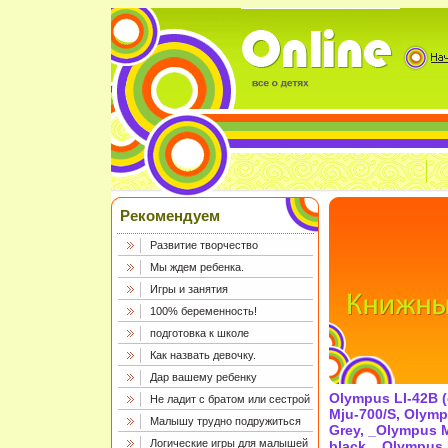
Рекомендуем
Развитие творчество
Мы ждем ребенка.
Игры и занятия
100% беременность!
подготовка к школе
Как назвать девочку.
Дар вашему ребенку
Olympus LI-42B 
Не ладит с братом или сестрой
Mju-700/S, Olymp
Малышу трудно подружиться
Grey, _Olympus 
Логические игры для малышей
black, _Olympus