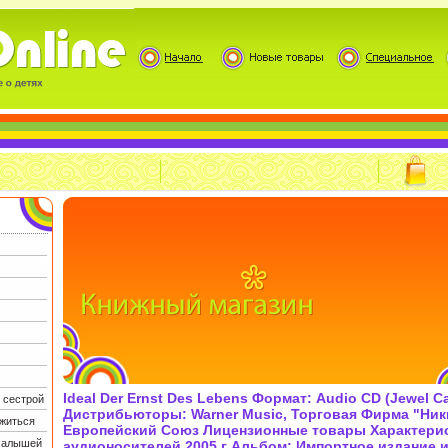
Ideal Der Ernst Des Lebens Формат: Audio CD (Jewel C
 сестрой
Дистрибьюторы: Warner Music, Торговая Фирма "Ник
житься
Европейский Союз Лицензионные товары Характери
 малышей
аудионосителей 2005 г Альбом: Импортное издание 