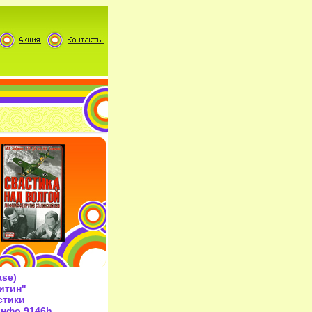
ase)
итин"
стики
инфо 9146h.