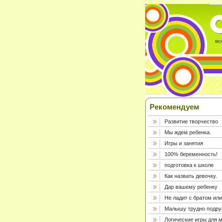
Рекомендуем
Развитие творчество
Мы ждем ребенка.
Игры и занятия
100% беременность!
подготовка к школе
Как назвать девочку.
Дар вашему ребенку
Не ладит с братом или
Малышу трудно подру
Логические игры для