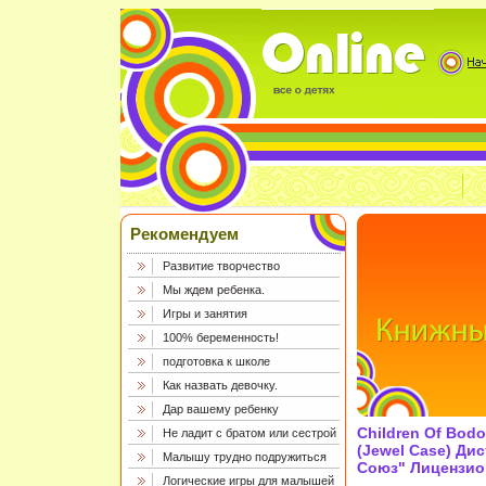
Рекомендуем
Развитие творчество
Мы ждем ребенка.
Игры и занятия
100% беременность!
подготовка к школе
Как назвать девочку.
Дар вашему ребенку
Children Of Bod
Не ладит с братом или сестрой
(Jewel Case) Ди
Малышу трудно подружиться
Союз" Лицензио
Логические игры для малышей