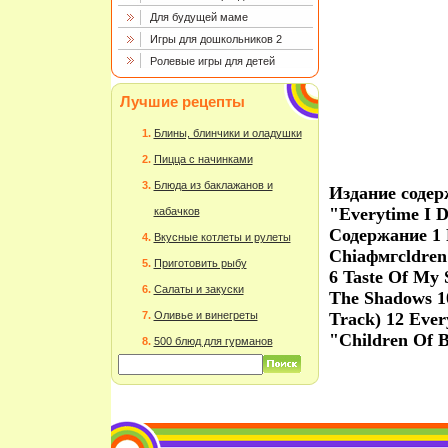
Для будущей маме
Игры для дошкольников 2
Ролевые игры для детей
Лучшие рецепты
Блины, блинчики и оладушки
Пицца с начинками
Блюда из баклажанов и
Издание содер
"Everytime I 
кабачков
Содержание 1 
Вкусные котлеты и рулеты
Chiафмгсldren 
Приготовить рыбу
6 Taste Of My 
Салаты и закуски
The Shadows 10
Оливье и винегреты
Track) 12 Ever
"Children Of 
500 блюд для гурманов