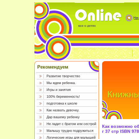
Рекомендуем
Развитие творчество
Мы ждем ребенка.
Игры и занятия
100% беременность!
подготовка к школе
Как назвать девочку.
Дар вашему ребенку
Не ладит с братом или сестрой
Как возможно о
Малышу трудно подружиться
г 37 стр ISBN 97
Логические игры для малышей