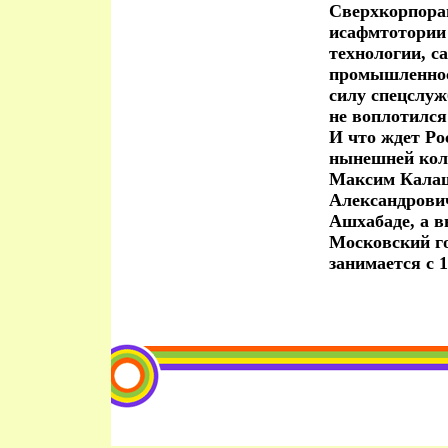
Сверхкорпорац
исафмтотории 
технологии, с
промышленнос
силу спецслу
не воплотился
И что ждет Ро
нынешней кол
Максим Калаш
Александрович
Ашхабаде, а в
Московский г
занимается с 1