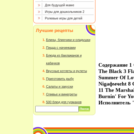
Для будущей маме
Игры для дошкольников 2
Ролевые игры для детей
Лучшие рецепты
Блины, блинчики и оладушки
Пицца с начинками
Блюда из баклажанов и
кабачков
Содержание 1 
The Black 3 Fl
Вкусные котлеты и рулеты
Summer Of Love
Приготовить рыбу
Nigафмчеht 8 G
Салаты и закуски
11 The Marshal
Оливье и винегреты
Burnin' For Y
Исполнитель "
500 блюд для гурманов