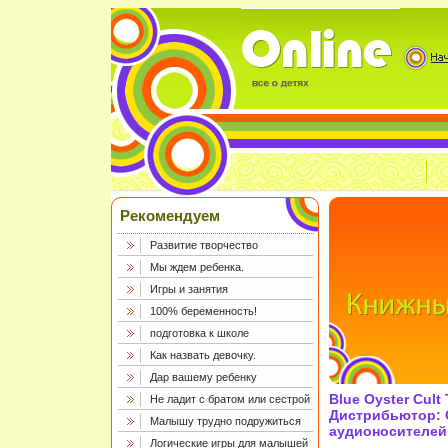
Рекомендуем
Развитие творчество
Мы ждем ребенка.
Игры и занятия
100% беременность!
подготовка к школе
Как назвать девочку.
Дар вашему ребенку
Blue Oyster Cult
Не ладит с братом или сестрой
Дистрибьютор: 
Малышу трудно подружиться
аудионосителей 
Логические игры для малышей