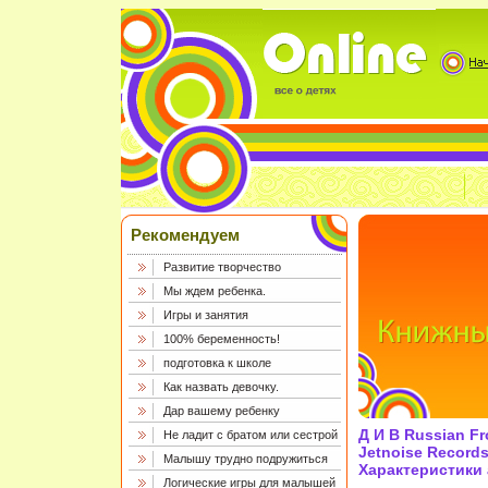
Рекомендуем
Развитие творчество
Мы ждем ребенка.
Игры и занятия
100% беременность!
подготовка к школе
Как назвать девочку.
Дар вашему ребенку
Д И В Russian F
Не ладит с братом или сестрой
Jetnoise Record
Малышу трудно подружиться
Характеристики 
Логические игры для малышей