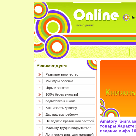
Рекомендуем
Развитие творчество
Мы ждем ребенка.
Игры и занятия
100% беременность!
подготовка к школе
Как назвать девочку.
Дар вашему ребенку
Amatory Книга м
Не ладит с братом или сестрой
товары Характе
Малышу трудно подружиться
издание инфо 10
Логические игры для малышей