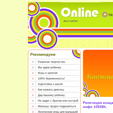
Рекомендуем
Развитие творчество
Мы ждем ребенка.
Игры и занятия
100% беременность!
подготовка к школе
Как назвать девочку.
Дар вашему ребенку
Не ладит с братом или сестрой
Репетиция конц
Малышу трудно подружиться
инфо 10938h.
Логические игры для малышей