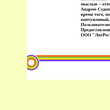
мыслью – отом
Андрею Судопл
время того, п
контуженный,
Пользователя
Предоставлен
ООО "ЛитРес