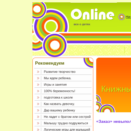
Рекомендуем
Развитие творчество
Мы ждем ребенка.
Игры и занятия
100% беременность!
подготовка к школе
Как назвать девочку.
Дар вашему ребенку
Не ладит с братом или сестрой
«Заказ» невыпол
Малышу трудно подружиться
Логические игры для малышей