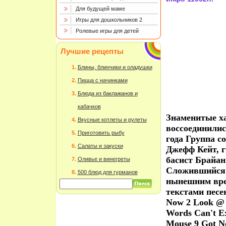
Для будущей маме
Игры для дошкольников 2
Ролевые игры для детей
Лучшие рецепты
Блины, блинчики и оладушки
Пицца с начинками
Блюда из баклажанов и
кабачков
Знаменитые х
Вкусные котлеты и рулеты
воссоединилис
Приготовить рыбу
года Группа с
Салаты и закуски
Джефф Кейт, 
басист Брайан
Оливье и винегреты
Сложившийся с
500 блюд для гурманов
нынешним вре
текстами песе
Now 2 Look @ 
Words Can't E
Mouse 9 Got N