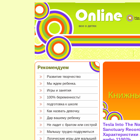
Рекомендуем
Развитие творчество
Мы ждем ребенка.
Игры и занятия
100% беременность!
подготовка к школе
Как назвать девочку.
Дар вашему ребенку
Tesla Into The 
Не ладит с братом или сестрой
Sanctuary Recor
Малышу трудно подружиться
Характеристики 
Логические игры для малышей
инфо 11002h.