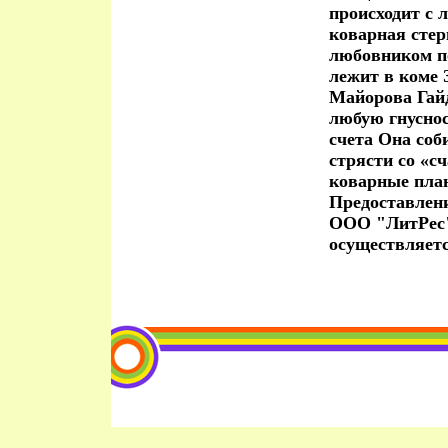
происходит с 
коварная стер
любовником по
лежит в коме
Майорова Гайд
любую гнуснос
счета Она соб
стрясти со «с
коварные пл
Предоставлен
ООО "ЛитРес"
осуществляет