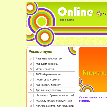
Рекомендуем
Развитие творчество
Мы ждем ребенка.
Игры и занятия
100% беременность!
подготовка к школе
Как назвать девочку.
Дар вашему ребенку
Не ладит с братом или сестрой
Увези меня на л
Малышу трудно подружиться
11808h.
Логические игры для малышей