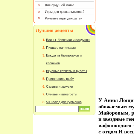
Для будущей маме
Игры для дошкольников 2
Ролевые игры для детей
Лучшие рецепты
Блины, блинчики и оладушки
Пицца с начинками
Блюда из баклажанов и
кабачков
Вкусные котлеты и рулеты
Приготовить рыбу
Салаты и закуски
Оливье и винегреты
У Анны Лощини
500 блюд для гурманов
обожаемым муж
Майоровым, р
и звездные ге
иафопюндиго –
с отцом И вес