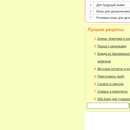
Для будущей маме
Игры для дошкольнико
Ролевые игры для дет
Лучшие рецепты
Блины, блинчики и о
Пицца с начинками
Блюда из баклажанов
кабачков
Вкусные котлеты и р
Приготовить рыбу
Салаты и закуски
Оливье и винегреты
500 блюд для гурман