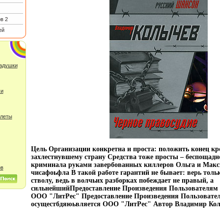
в 2
ей
ладушки
 и
улеты
Цель Организации конкретна и проста: положить конец кр
захлестнувшему страну Средства тоже просты – беспощадн
криминала руками завербованных киллеров Ольга и Макс
ов
чисафоьфла В такой работе гарантий не бывает: верь толь
стволу, ведь в волчьих разборках побеждает не правый, а
сильнейшийПредоставление Произведения Пользователям 
ООО "ЛитРес" Предоставление Произведения Пользовате
осущестбдяюьвляется ООО "ЛитРес" Автор Владимир Ко