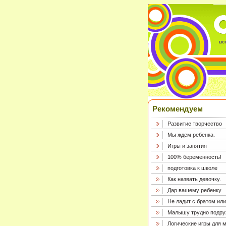
Рекомендуем
Развитие творчество
Мы ждем ребенка.
Игры и занятия
100% беременность!
подготовка к школе
Как назвать девочку.
Дар вашему ребенку
Не ладит с братом или
Малышу трудно подру
Логические игры для