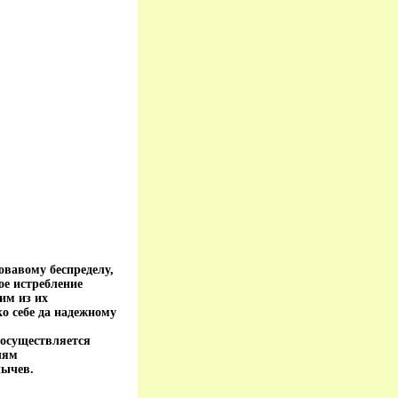
овавому беспределу,
ое истребление
им из их
ко себе да надежному
осуществляется
лям
лычев.