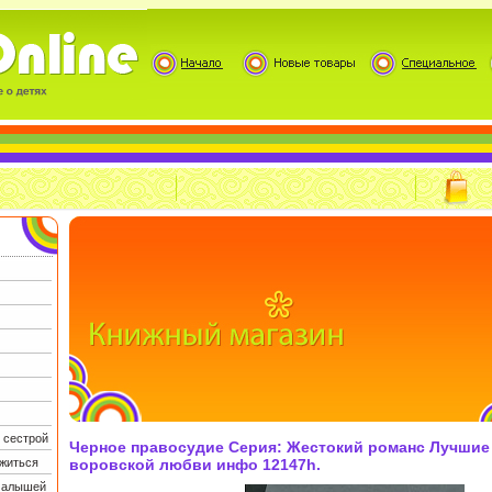
 сестрой
Черное правосудие Серия: Жестокий романс Лучшие
житься
воровской любви инфо 12147h.
 малышей