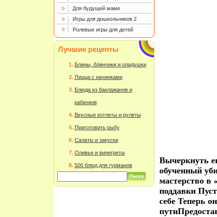
Для будущей маме
Игры для дошкольников 2
Ролевые игры для детей
Лучшие рецепты
Блины, блинчики и оладушки
Пицца с начинками
Блюда из баклажанов и
кабачков
Вкусные котлеты и рулеты
Приготовить рыбу
Салаты и закуски
Оливье и винегреты
Вычеркнуть ег
500 блюд для гурманов
обученный уби
мастерство в 
поддавки Пуст
себе Теперь он
путиПредоста