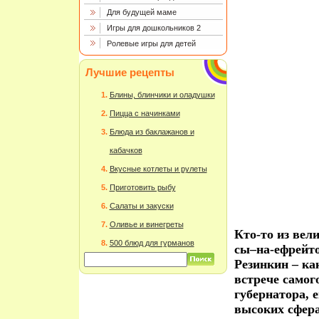
Для будущей маме
Игры для дошкольников 2
Ролевые игры для детей
Лучшие рецепты
Блины, блинчики и оладушки
Пицца с начинками
Блюда из баклажанов и
кабачков
Вкусные котлеты и рулеты
Приготовить рыбу
Салаты и закуски
Оливье и винегреты
Кто-то из вел
500 блюд для гурманов
сы–на-ефрейто
Резинкин – ка
встрече самог
губернатора, 
высоких сфер