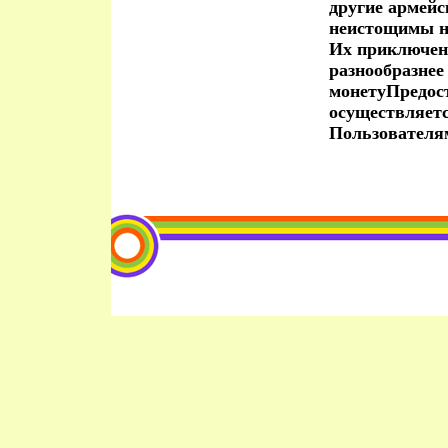
другие армейс
неистощимы на
Их приключени
разнообразне
монетуПредос
осуществляет
Пользователя