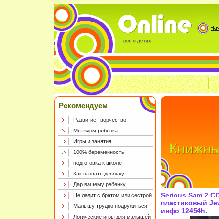
Рекомендуем
Развитие творчество
Мы ждем ребенка.
Игры и занятия
100% беременность!
подготовка к школе
Как назвать девочку.
Дар вашему ребенку
Serious Sam 2 C
Не ладит с братом или сестрой
пластиковый Jew
Малышу трудно подружиться
инфо 12454h.
Логические игры для малышей