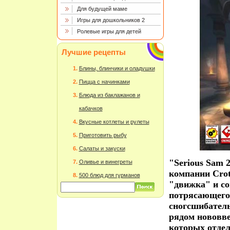
Для будущей маме
Игры для дошкольников 2
Ролевые игры для детей
Лучшие рецепты
Блины, блинчики и оладушки
Пицца с начинками
Блюда из баклажанов и
кабачков
Вкусные котлеты и рулеты
Приготовить рыбу
Салаты и закуски
"Serious Sam 2
Оливье и винегреты
компании Crot
500 блюд для гурманов
"движка" и с
потрясающего
сногсшибатель
рядом нововве
которых отде