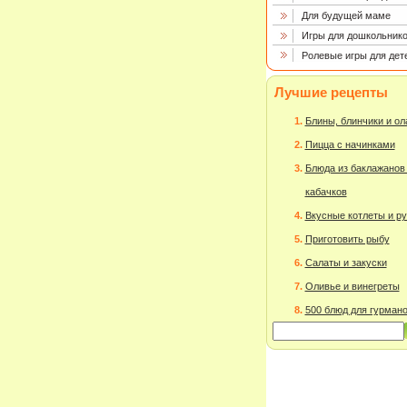
Для будущей маме
Игры для дошкольнико
Ролевые игры для дет
Лучшие рецепты
Блины, блинчики и о
Пицца с начинками
Блюда из баклажанов
кабачков
Вкусные котлеты и р
Приготовить рыбу
Салаты и закуски
Оливье и винегреты
500 блюд для гурман