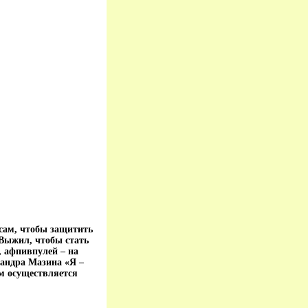
 сам, чтобы защитить
Выжил, чтобы стать
, афпивпулей – на
андра Мазина «Я –
м осуществляется