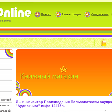
 сестрой
Я – инквизитор Произведения Пользователям осуще
житься
"Аудиокнига" инфо 12475h.
 малышей