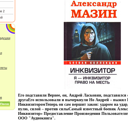
в 2
ей
ладушки
 и
улеты
Его подставили Вернее, он, Андрей Ласковин, подставился
ов
другаЕго использовали и вычеркнули Но Андрей – выжил 
ИнквизиторомТеперь он сам вершит закон: ударом на удар
пулю, силой – против силыСамый известный боевик Алекс
Инквизитор» Предоставление Произведения Пользователя
ООО "Аудиокнига".