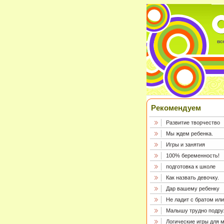
Рекомендуем
Развитие творчество
Мы ждем ребенка.
Игры и занятия
100% беременность!
подготовка к школе
Как назвать девочку.
Дар вашему ребенку
Не ладит с братом или
Малышу трудно подру
Логические игры для