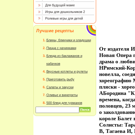
Для будущей маме
Игры для дошкольников 2
Ролевые игры для детей
Лучшие рецепты
Блины, блинчики и оладушки
От издателя И
Пицца с начинками
Новая Опера п
Блюда из баклажанов и
драма о любви
кабачков
НРимский-Кор
Вкусные котлеты и рулеты
новелла, сое
Приготовить рыбу
хореографию 
пляски - хоре
Салаты и закуски
АБородина "К
Оливье и винегреты
времена, когд
500 блюд для гурманов
половцев, 23 
о заколдованн
короле Балет 
Солисты: Тара
В, Тагаева И,