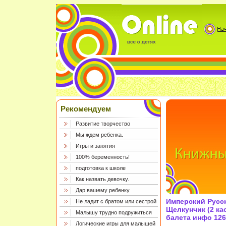
Рекомендуем
Развитие творчество
Мы ждем ребенка.
Игры и занятия
100% беременность!
подготовка к школе
Как назвать девочку.
Дар вашему ребенку
Имперский Русс
Не ладит с братом или сестрой
Щелкунчик (2 ка
Малышу трудно подружиться
балета инфо 126
Логические игры для малышей