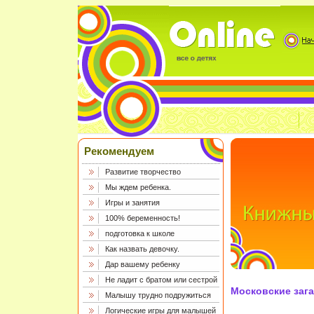
Рекомендуем
Развитие творчество
Мы ждем ребенка.
Игры и занятия
100% беременность!
подготовка к школе
Как назвать девочку.
Дар вашему ребенку
Не ладит с братом или сестрой
Московские загад
Малышу трудно подружиться
Логические игры для малышей