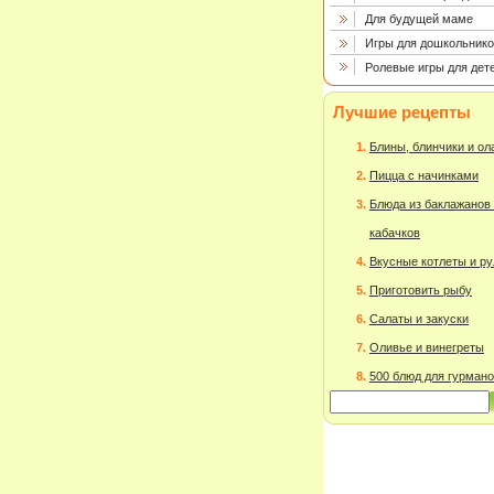
Для будущей маме
Игры для дошкольнико
Ролевые игры для дет
Лучшие рецепты
Блины, блинчики и о
Пицца с начинками
Блюда из баклажанов
кабачков
Вкусные котлеты и р
Приготовить рыбу
Салаты и закуски
Оливье и винегреты
500 блюд для гурман