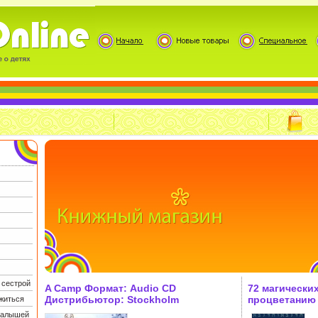
 сестрой
A Camp Формат: Audio CD
72 магических
Дистрибьютор: Stockholm
процветанию
житься
Records Лицензионные товары
тайна инфо 9
 малышей