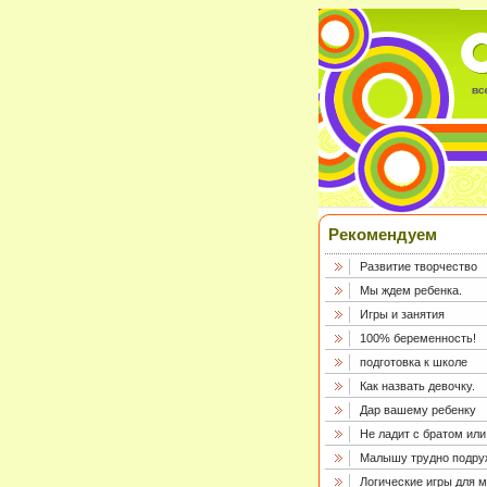
Рекомендуем
Развитие творчество
Мы ждем ребенка.
Игры и занятия
100% беременность!
подготовка к школе
Как назвать девочку.
Дар вашему ребенку
Не ладит с братом или
Малышу трудно подру
Логические игры для