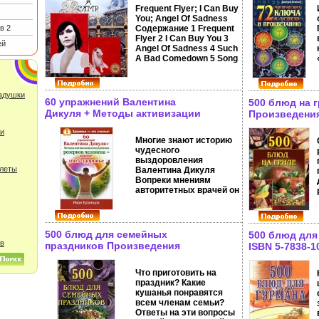
Характеристики
Frequent Flyer; I Can Buy
аудионосителей Альбом инфо
You; Angel Of Sadness
11688h.
в 2
Содержание 1 Frequent
Flyer 2 I Can Buy You 3
ей
Angel Of Sadness 4 Such
A Bad Comedown 5 Song
For The Leftovers 6
Walking The Cow 7
Hафомгard As A Stone 8
ладушки
Algebra 9 Silent Night 10
60 упражнений Валентина
500 блюд на 
The Same Old Song 11
Дикуля + Методы активизации
Произведени
The Oddness Of The Lord
внутренних резервов человека
осуществляе
12 Rock`N`Roll Ghost 13
 и
= ваше 100% здоровье Серия:
инфо 8550h.
The Bluest Eyes In Texas
Многие знают историю
Здоровье - это счастье! инфо
14 Elephant.
чудесного
8884h.
выздоровления
улеты
Валентина Дикуля
Вопреки мнениям
авторитетных врачей он
смог не только
выздороветь после
тяжелейшей травмы, но
и стать знаменитым
500 блюд для семейных
500 блюд для
силовым жонглером
ов
праздников Произведения
ISBN 5-7838-1
Успех Дикуля –афлно
Пользователям
это уникальный
осуществляется ООО "ЛитРес"
комплекс физических
Что приготовить на
инфо 8549h.
упражнений и
праздник? Какие
безграничная вера в
кушанья понравятся
победу Эта книга
всем членам семьи?
поможет вам пройти
Ответы на эти вопросы