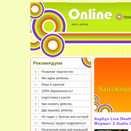
Рекомендуем
Развитие творчество
Мы ждем ребенка.
Игры и занятия
100% беременность!
подготовка к школе
Как назвать девочку.
Дар вашему ребенку
Не ладит с братом или сестрой
Asphyx Live Deat
Формат: 2 Audio 
Малышу трудно подружиться
Case) Дистрибью
Логические игры для малышей