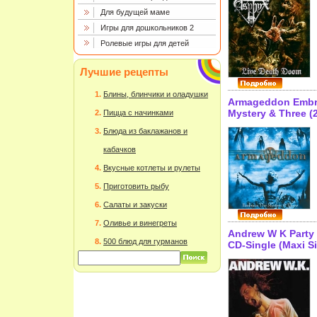
Arts Publishing, 
Для будущей маме
Германия Лиценз
товары Характер
Игры для дошкольников 2
аудионосителей 1
Ролевые игры для детей
Сборник: Импорт
инфо 10847h.
Лучшие рецепты
Блины, блинчики и оладушки
Armageddon Embr
Mystery & Three (
Пицца с начинками
Desecration Of So
Блюда из баклажанов и
Исполнитель "Ar
инфо 12261h.
кабачков
Вкусные котлеты и рулеты
Приготовить рыбу
Салаты и закуски
Оливье и винегреты
Andrew W K Party
500 блюд для гурманов
CD-Single (Maxi Si
Дистрибьютор: M
Лицензионные т
Характеристики
аудионосителей 2
Импортное издан
11559h.