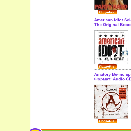
American Idiot Se
The Original Broa
Recording Формат
(Jewel Case) Ди
Reprise Records,
Фирма "Никитин"
Лицензионные т
4313j.
Amatory Вечно пр
Формат: Audio CD
Дистрибьютор: Ка
Россия Лицензио
Характеристики
аудионосителей 2
Российское изда
10241h.